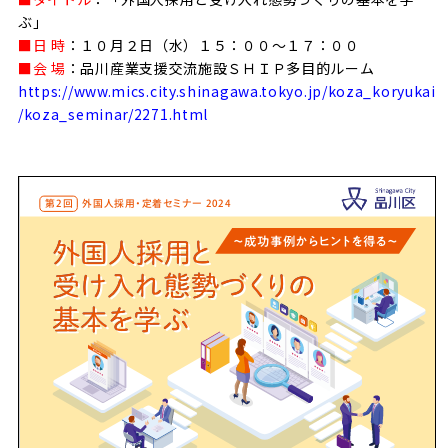
ぶ」
■日 時
：１０月２日（水）１５：００～１７：００
■会 場
：品川産業支援交流施設ＳＨＩＰ多目的ルーム
https://www.mics.city.shinagawa.tokyo.jp/koza_koryukai
/koza_seminar/2271.html