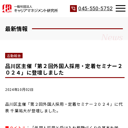
phone_in_talk
045-550-5752
最新情報
News
活動報告
品川区主催「第２回外国人採用・定着セミナー２
０２４」に登壇しました
2024年10月02日
品川区主催「第２回外国人採用・定着セミナー２０２４」に代
表 千葉祐大が登壇しました。
■タイトル
：「外国人採用と受け入れ態勢づくりの基本を学