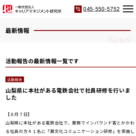
phone_in_talk
045-550-5752
最新情報
News
活動報告の最新情報一覧です
活動報告
山梨県に本社がある電鉄会社で社員研修を行いま
した
【８月７日】
山梨県に本社がある電鉄会社で、業務でインバウンド客とかかわ
る社員の方４１名に『異文化コミュニケーション研修』を実施し