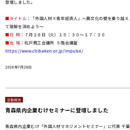
登壇しました。
■タイトル
：「外国人材×青年経済人」～異文化の壁を乗り越え
て理解を深めよう～
■日 時
：７月２８日（火）１５：３０～１７：３０
■会 場
：松戸商工会議所 ５階会議室
https://www.chibaken.or.jp/impulse/
2026年7月28日
活動報告
青森県内企業むけセミナーに登壇しました
青森県内企業むけ「外国人材マネジメントセミナー」に代表 千葉