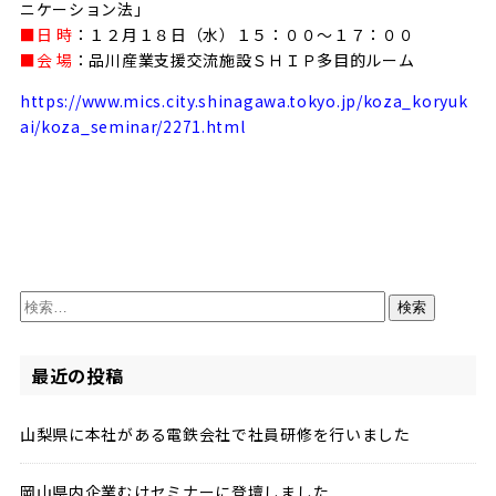
ニケーション法」
■日 時
：１２月１８日（水）１５：００～１７：００
■会 場
：品川産業支援交流施設ＳＨＩＰ多目的ルーム
https://www.mics.city.shinagawa.tokyo.jp/koza_koryuk
ai/koza_seminar/2271.html
検
索:
最近の投稿
山梨県に本社がある電鉄会社で社員研修を行いました
岡山県内企業むけセミナーに登壇しました