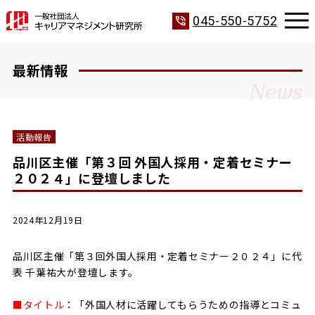
phone_in_talk
045-550-5752
最新情報
News
活動報告
品川区主催「第３回 外国人採用・定着セミナー
２０２４」に登壇しました
2024年12月19日
品川区主催「第３回外国人採用・定着セミナー２０２４」に代
表 千葉祐大が登壇します。
■タイトル
：「外国人材に活躍してもらうための指導とコミュ