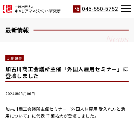
phone_in_talk
045-550-5752
最新情報
News
活動報告
加古川商工会議所主催「外国人雇用セミナー」に
登壇しました
2024年03月06日
加古川商工会議所主催セミナー「外国人材雇用 受入れ方と活
用について」に代表 千葉祐大が登壇しました。