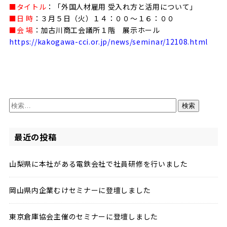
■タイトル
：「外国人材雇用 受入れ方と活用について」
■日 時
：３月５日（火）１４：００～１６：００
■会 場
：加古川商工会議所１階 展示ホール
https://kakogawa-cci.or.jp/news/seminar/12108.html
検
索:
最近の投稿
山梨県に本社がある電鉄会社で社員研修を行いました
岡山県内企業むけセミナーに登壇しました
東京倉庫協会主催のセミナーに登壇しました