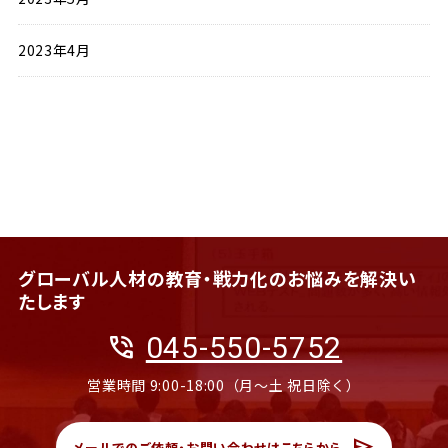
2023年4月
グローバル人材の教育・戦力化のお悩みを解決い
たします
phone_in_talk
045-550-5752
営業時間 9:00-18:00（月〜土 祝日除く）
send
メールでのご依頼・お問い合わせはこちらから