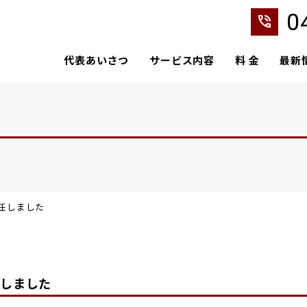
0
phone_in_talk
代表あいさつ
サービス内容
料 金
最新
任しました
任しました