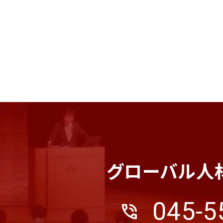
グローバル人
045-5
phone_in_talk