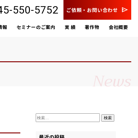
45-550-5752
send
ご依頼・お問い合わせ
情報
セミナーのご案内
実 績
著作物
会社概要
News
検
索:
最近の投稿